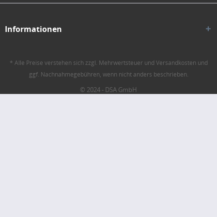
Informationen
* Alle Preise verstehen sich zzgl. Mehrwertsteuer und Versandkosten und
ggf. Nachnahmegebühren, wenn nicht anders beschrieben.
© 2024 - DSA GmbH